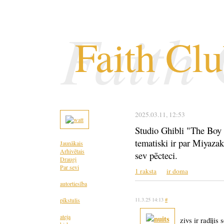
Faith
Faith Cl
2025.03.11
, 12:53
Studio Ghibli "The Boy
tematiski ir par Miyazak
Jaunākais
Arhivētais
sev pēcteci.
Draugi
Par sevi
1 raksta
ir doma
autortiesība
pīkstulis
11.3.25 14:13
#
ateja
zivs ir radījis 