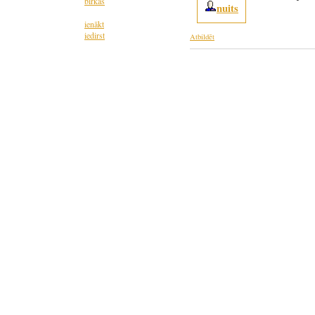
birkas
nuits
ienākt
iedirst
Atbildēt