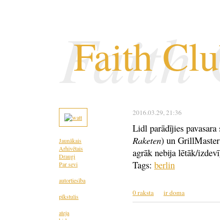
Faith
Faith Cl
2016.03.29
, 21:36
Lidl parādījies pavasara 
Raketen
) un GrillMaste
Jaunākais
Arhivētais
agrāk nebija lētāk/izdev
Draugi
Tags:
berlin
Par sevi
autortiesība
0 raksta
ir doma
pīkstulis
ateja