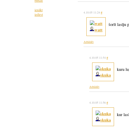
birkas
ienākt
4.10.05 11:24
#
iedirst
šorīt lasīju
watt
Atbildēt
4.10.05 11:54
#
kuru l
skuka
Atbildēt
4.10.05 11:56
#
kur las
skuka