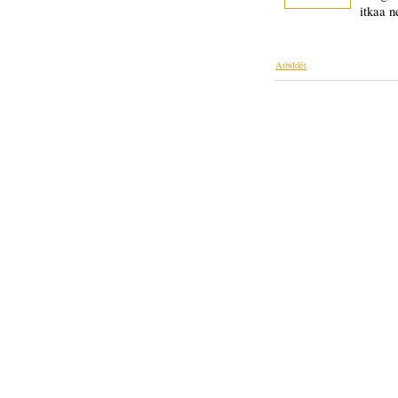
itkaa n
Atbildēt