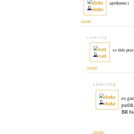
apsīkumo:)
skuka
Atbildēt
4.10.05 11:33
#
es tāds pras
watt
Atbildēt
4.10.05 11:55
#
es gan
skuka
patītk
BR bie
Atbildēt