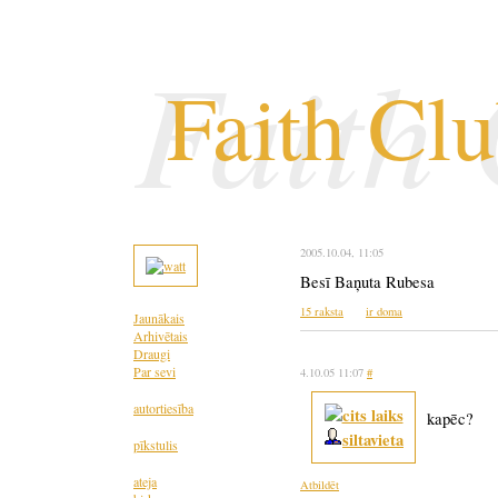
Faith
Faith Cl
2005.10.04
, 11:05
Besī Baņuta Rubesa
15 raksta
ir doma
Jaunākais
Arhivētais
Draugi
Par sevi
4.10.05 11:07
#
autortiesība
kapēc?
siltavieta
pīkstulis
ateja
Atbildēt