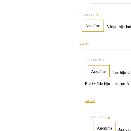
4.10.05 14:24
#
Anonīms
Vinjai bija ba
Atbildēt
4.10.05 18:57
#
Anonīms
Tas bija v
Bet izrāde bija laba, un Āb
Atbildēt
4.10.05 23:59
#
Anonīms
Jaa gan