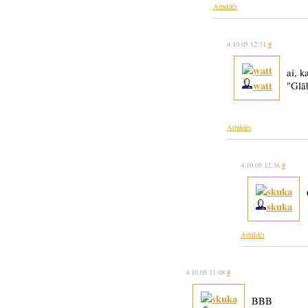
Atbildēt
4.10.05 12:31
#
ai, k
watt
"Glā
Atbildēt
4.10.05 12:36
#
skuka
Atbildēt
4.10.05 11:08
#
BBB