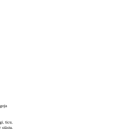
rgoja
i, ticu,
 stāstu,