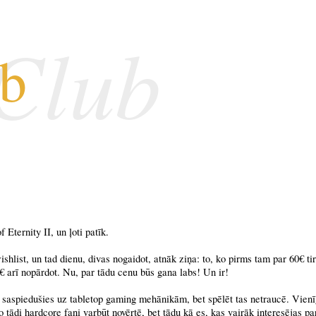
 Club
ub
 Eternity II, un ļoti patīk.
ishlist, un tad dienu, divas nogaidot, atnāk ziņa: to, ko pirms tam par 60€ ti
€ arī nopārdot. Nu, par tādu cenu būs gana labs! Un ir!
oti saspiedušies uz tabletop gaming mehānikām, bet spēlēt tas netraucē. Vienīg
 tādi hardcore fani varbūt novērtē, bet tādu kā es, kas vairāk interesējas par