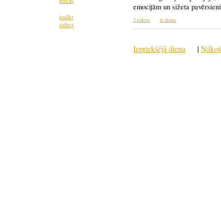
birkas
emocijām un sižeta pavērsieni
ienākt
2 raksta
ir doma
iedirst
Iepriekšējā diena
|
Nākoš