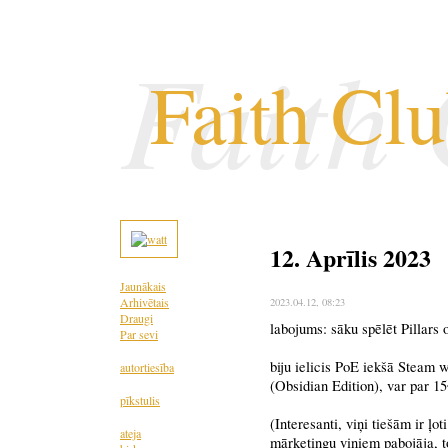
Faith
Faith Cl
12. Aprīlis 2023
Jaunākais
Arhivētais
2023.04.12
, 08:23
Draugi
labojums: sāku spēlēt Pillars of
Par sevi
biju ielicis PoE iekšā Steam w
autortiesība
(Obsidian Edition), var par 15
pīkstulis
(Interesanti, viņi tiešām ir ļ
ateja
mārketingu viņiem pabojāja, to