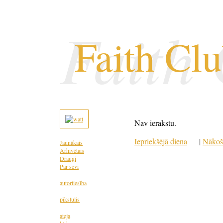
Faith
Faith Cl
Nav ierakstu.
Iepriekšējā diena
|
Nākoš
Jaunākais
Arhivētais
Draugi
Par sevi
autortiesība
pīkstulis
ateja