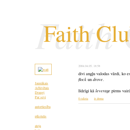
Faith
Faith Cl
2004.04.05
, 18:58
divi angļu valodas vārdi, ko e
flock
drove
un
.
Jaunākais
Arhivētais
leverage
līdzīgi kā
pirms vair
Draugi
Par sevi
0 raksta
ir doma
autortiesība
pīkstulis
ateja