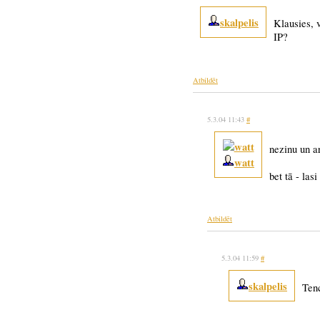
skalpelis
Klausies, v
IP?
Atbildēt
5.3.04 11:43
#
nezinu un ar
watt
bet tā - las
Atbildēt
5.3.04 11:59
#
skalpelis
Tenc