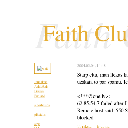
Faith
Faith Cl
2004.03.04
, 14:48
Starp citu, man liekas k
uzskata to par spamu. I
Jaunākais
Arhivētais
Draugi
<***@one.lv>:
Par sevi
62.85.54.7 failed after I
autortiesība
Remote host said: 550 S
pīkstulis
blocked
ateja
11 raksta
ir doma