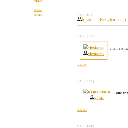
birkas
ienākt
iedirst
4.3.04 15:46
lupus
(bez virsraksta)
4.3.04 16:40
#
man visma
viestards
Atbildēt
4.3.04 18:52
#
one ir 
kruts
Atbildēt
5.3.04 11:24
#