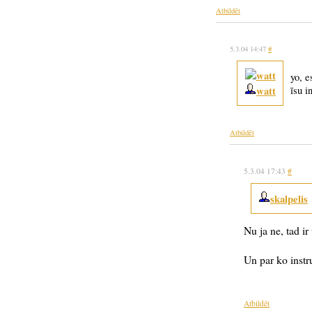
Atbildēt
5.3.04 14:47
#
yo, e
watt
īsu i
Atbildēt
5.3.04 17:43
#
skalpelis
Nu ja ne, tad ir
Un par ko instr
Atbildēt