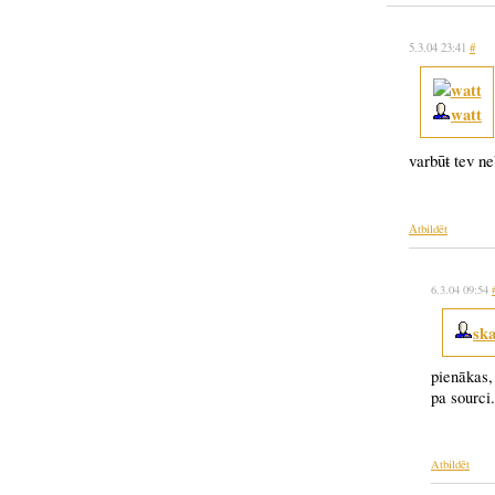
5.3.04 23:41
#
watt
varbūŧ tev ne
Atbildēt
6.3.04 09:54
ska
pienākas, 
pa sourci.
Atbildēt