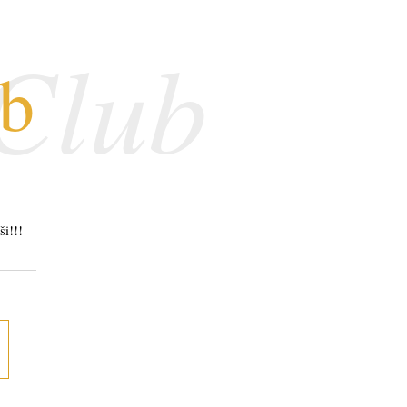
 Club
ub
ši!!!