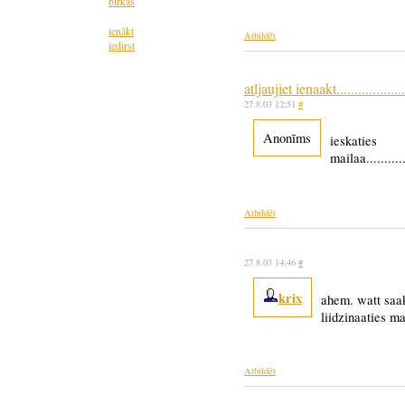
birkas
ienākt
Atbildēt
iedirst
atljaujiet ienaakt...................
27.8.03 12:51
#
Anonīms
ieskaties
mailaa...........
Atbildēt
27.8.03 14:46
#
krix
ahem. watt saa
liidzinaaties m
Atbildēt