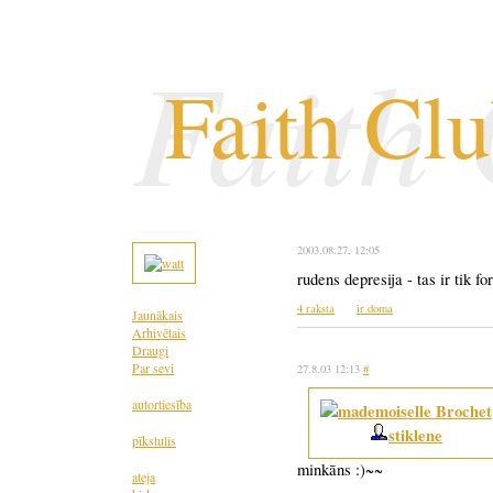
Faith
Faith Cl
2003.08.27
, 12:05
rudens depresija - tas ir tik for
4 raksta
ir doma
Jaunākais
Arhivētais
Draugi
Par sevi
27.8.03 12:13
#
autortiesība
stiklene
pīkstulis
minkāns :)~~
ateja