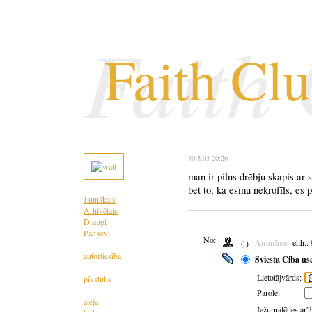
Faith
Faith Cl
30.5.03 20:26
man ir pilns drēbju skapis ar 
bet to, ka esmu nekrofīls, es p
Jaunākais
Arhivētais
Draugi
Par sevi
No:
Anonīms
- ehh..
( )
autortiesība
Sviesta Ciba us
Lietotājvārds:
pīkstulis
Parole:
ateja
Iežurnalēties ar'