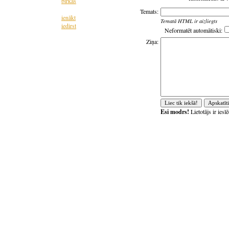
birkas
Temats:
ienākt
Tematā HTML ir aizliegts
iedirst
Neformatēt automātiski:
Ziņa:
Esi modrs!
Lietotājs ir ies