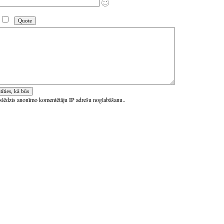
ieslēdzis anonīmo komentētāju IP adrešu noglabāšanu..