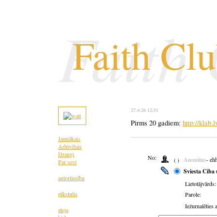
Faith
Faith Cl
27.4.26 12:51
Pirms 20 gadiem:
http://klab.
Jaunākais
Arhivētais
Draugi
No:
Anonīms
- eh
( )
Par sevi
Sviesta Ciba 
autortiesība
Lietotājvārds:
pīkstulis
Parole:
Iežurnalēties 
ateja