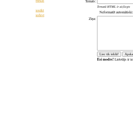
birkas
Temats:
Tematā HTML ir aizliegts
ienākt
Neformatēt automātiski:
iedirst
Ziņa:
Esi modrs!
Lietotājs ir 