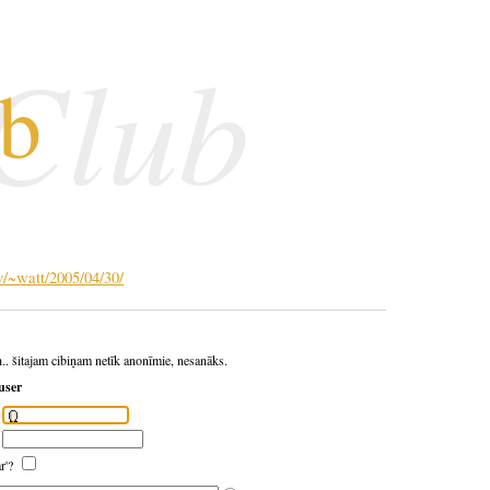
 Club
ub
lv/~watt/2005/04/30/
h.. šitajam cibiņam netīk anonīmie, nesanāks.
user
ar'?