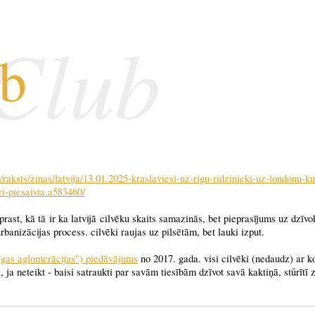
 Club
ub
raksts/zinas/lat
vija/13.01.2025-kraslaviesi-uz-rigu-ridz
inieki-uz-londonu-ku
ri-piesaista.a5834
60/
aprast, kā tā ir ka latvijā cilvēku skaits samazinās, bet pieprasījums uz dzīv
rbanizācijas process. cilvēki raujas uz pilsētām, bet lauki izput.
"rīgas aglomerācijas") piedāvājums
no 2017. gada. visi cilvēki (nedaudz) ar k
ski, ja neteikt - baisi satraukti par savām tiesībām dzīvot savā kaktiņā, stūrītī