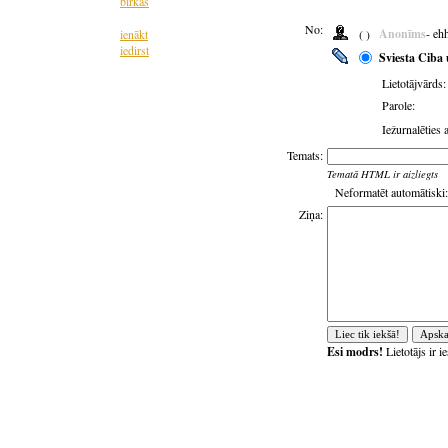
birkas
No:
Anonīms
- eh
ienākt
( )
iedirst
Sviesta Ciba 
Lietotājvārds:
Parole:
Iežurnalēties 
Temats:
Tematā HTML ir aizliegts
Neformatēt automātiski:
Ziņa:
Esi modrs!
Lietotājs ir 