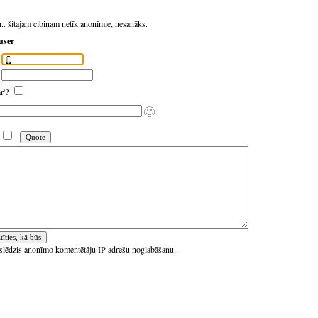
h.. šitajam cibiņam netīk anonīmie, nesanāks.
user
ar'?
ieslēdzis anonīmo komentētāju IP adrešu noglabāšanu..