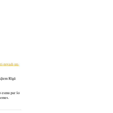
ri-novadi-un-
okļiem Rīgā
o esmu par šo
 zemes.