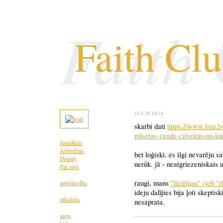
Faith
Faith Cl
14.1.25 10:14
skarbi dati
https://www.lsm.lv/
pilseta
s-zaude-cilvekus-un-ku
Jaunākais
Arhivētais
bet loģiski. es ilgi nevarēju s
Draugi
nerūk. jā - neatgriezeniskais u
Par sevi
raugi, mans
"lielrīgas" (jeb 
autortiesība
ideju dalījies bija ļoti skepti
pīkstulis
nesaprata.
ateja