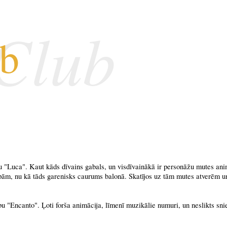
 Club
ub
 "Luca". Kaut kāds dīvains gabals, un visdīvainākā ir personāžu mutes ani
ūpām, nu kā tāds garenisks caurums balonā. Skatījos uz tām mutes atverēm u
 "Encanto". Ļoti forša animācija, līmenī muzikālie numuri, un neslikts sni