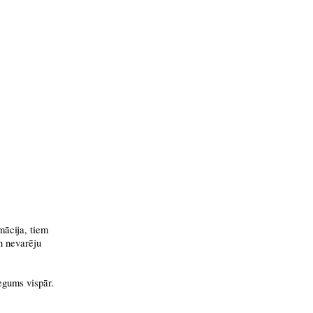
mācija, tiem
n nevarēju
egums vispār.