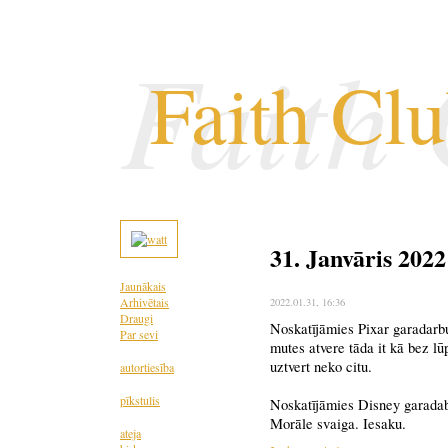
Faith
Faith Cl
31. Janvāris 2022
Jaunākais
Arhivētais
2022.01.31
, 16:36
Draugi
Noskatījāmies Pixar garadarbu
Par sevi
mutes atvere tāda it kā bez l
uztvert neko citu.
autortiesība
pīkstulis
Noskatījāmies Disney garadabu
Morāle svaiga. Iesaku.
ateja