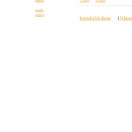
birkas
2 raksta
ir doma
ienākt
iedirst
Iepriekšējā diena
|
Nākoš