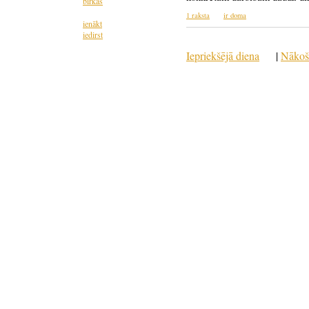
birkas
1 raksta
ir doma
ienākt
iedirst
Iepriekšējā diena
|
Nākoš