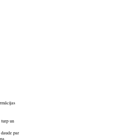
ormācijas
 turp un
r daudz par
na.