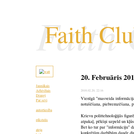
Faith
Faith Cl
20. Februāris 20
Jaunākais
Arhivētais
2018.02.20
, 22:16
Draugi
Vienīgā "masveida informācijas
Par sevi
notušēšana, piebremzēšana, p
autortiesība
Krievu polittehnoloģijās figur
pīkstulis
atpakaļ, pēkšņi uzpeld un kļū
Bet ko tur par "informāciju" d
ateja
konkrētām darbībām daudz dirs