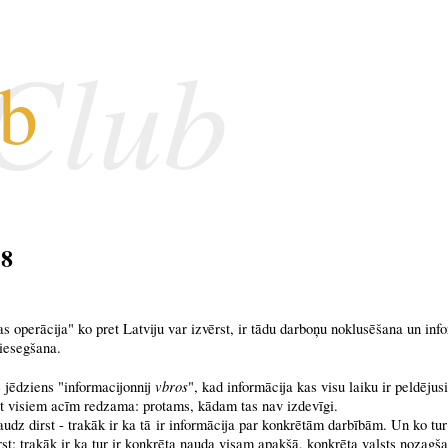
 Club
ub
18
 operācija" ko pret Latviju var izvērst, ir tādu darboņu noklusēšana un inf
iesegšana.
vbros
ē jēdziens "informacijonnij
", kad informācija kas visu laiku ir peldējusi
st visiem acīm redzama: protams, kādam tas nav izdevīgi.
audz dirst - trakāk ir ka tā ir informācija par konkrētām darbībām. Un ko tu
t: trakāk ir ka tur ir konkrēta nauda visam apakšā, konkrēta valsts nozagša