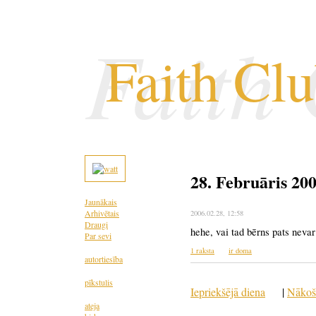
Faith
Faith Cl
28. Februāris 20
Jaunākais
Arhivētais
2006.02.28
, 12:58
Draugi
hehe, vai tad bērns pats neva
Par sevi
1 raksta
ir doma
autortiesība
pīkstulis
Iepriekšējā diena
|
Nākoš
ateja